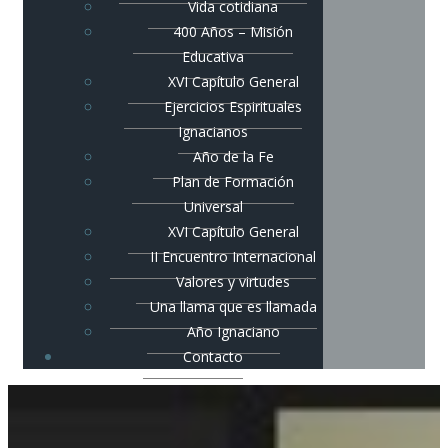
Vida cotidiana
400 Años – Misión
Educativa
XVI Capítulo General
Ejercicios Espirituales
Ignacianos
Año de la Fe
Plan de Formación
Universal
XVI Capítulo General
II Encuentro Internacional
Valores y virtudes
Una llama que es llamada
Año Ignaciano
Contacto